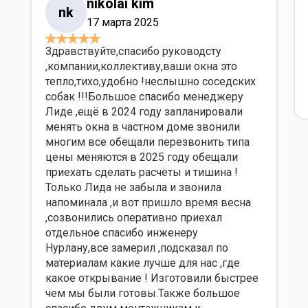
​nikolai kim​
​nk
17 марта 2025
Здравствуйте,спасибо руководсту
,компании,коллективу,ваши окна это
тепло,тихо,удобно !неслышно соседских
собак !!!Большое спасибо менеджеру
Лиде ,ещё в 2024 году запланировали
менять окна в частном доме звонили
многим все обещали перезвонить типа
цены меняются в 2025 году обещали
приехать сделать расчёты и тишина !
Только Лида не забыла и звонила
напоминала ,и вот пришло время весна
,созвонились оперативно приехал
отдельное спасибо инженеру
Нурлану,все замерил ,подсказал по
материалам какие лучше для нас ,где
какое открывание ! Изготовили быстрее
чем мы были готовы.Также большое